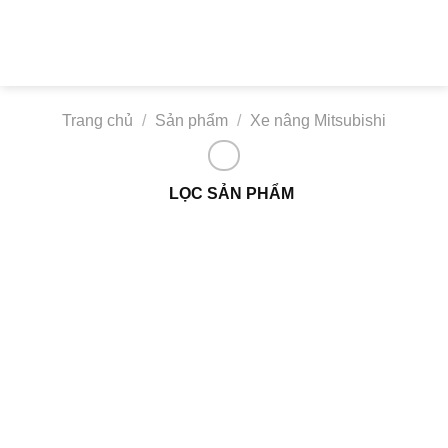
Bỏ
qua
nội
dung
Trang chủ
/
Sản phẩm
/
Xe nâng Mitsubishi
LỌC SẢN PHẨM