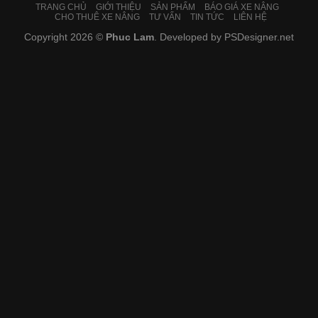
TRANG CHỦ
GIỚI THIỆU
SẢN PHẨM
BÁO GIÁ XE NÂNG
CHO THUÊ XE NÂNG
TƯ VẤN
TIN TỨC
LIÊN HỆ
Copyright 2026 ©
Phuc Lam
. Developed by
PSDesigner.net