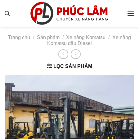
Bỏ
qua
nội
dung
Trang chủ
/
Sản phẩm
/
Xe nâng Komatsu
/
Xe nâng
Komatsu dầu Diesel
LỌC SẢN PHẨM