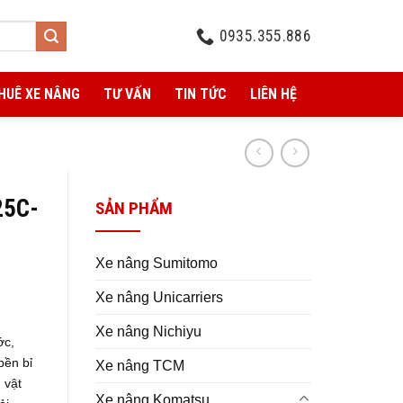
0935.355.886
HUÊ XE NÂNG
TƯ VẤN
TIN TỨC
LIÊN HỆ
25C-
SẢN PHẨM
Xe nâng Sumitomo
Xe nâng Unicarriers
Xe nâng Nichiyu
ớc,
bền bỉ
Xe nâng TCM
 vật
Xe nâng Komatsu