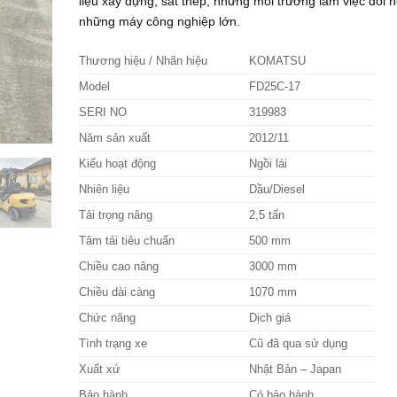
liệu xây dựng, sắt thép, những môi trường làm việc đòi h
những máy công nghiệp lớn.
Thương hiệu / Nhãn hiệu
KOMATSU
Model
FD25C-17
SERI NO
319983
Năm sản xuất
2012/11
Kiểu hoạt động
Ngồi lái
Nhiên liệu
Dầu/Diesel
Tải trọng nâng
2,5 tấn
Tâm tải tiêu chuẩn
500 mm
Chiều cao nâng
3000 mm
Chiều dài càng
1070 mm
Chức năng
Dịch giá
Tình trạng xe
Cũ đã qua sử dụng
Xuất xứ
Nhật Bản – Japan
Bảo hành
Có bảo hành