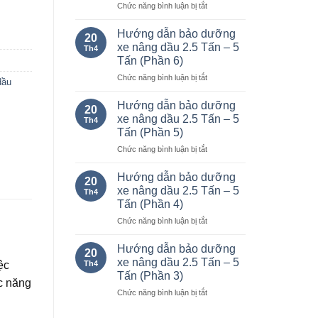
ở
Chức năng bình luận bị tắt
Thống
kê
Hướng dẫn bảo dưỡng
20
mức
xe nâng dầu 2.5 Tấn – 5
Th4
tiêu
Tấn (Phần 6)
hao
ở
Chức năng bình luận bị tắt
nhiên
dầu
Hướng
liệu
dẫn
của
Hướng dẫn bảo dưỡng
20
bảo
xe
xe nâng dầu 2.5 Tấn – 5
Th4
dưỡng
nâng
Tấn (Phần 5)
xe
Komatsu
ở
Chức năng bình luận bị tắt
nâng
chạy
Hướng
dầu
xăng
dẫn
2.5
và
Hướng dẫn bảo dưỡng
20
bảo
Tấn
dầu
xe nâng dầu 2.5 Tấn – 5
Th4
dưỡng
–
từ
Tấn (Phần 4)
xe
5
1.0-
ở
Chức năng bình luận bị tắt
nâng
Tấn
25
Hướng
dầu
(Phần
tấn.
dẫn
2.5
6)
Hướng dẫn bảo dưỡng
20
bảo
Tấn
xe nâng dầu 2.5 Tấn – 5
Th4
ệc
dưỡng
–
Tấn (Phần 3)
xe
5
c năng
ở
Chức năng bình luận bị tắt
nâng
Tấn
Hướng
dầu
(Phần
dẫn
2.5
5)