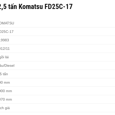
 2,5 tấn Komatsu FD25C-17
OMATSU
D25C-17
19983
012/11
ồi lái
ầu/Diesel
5 tấn
00 mm
000 mm
070 mm
ch giá