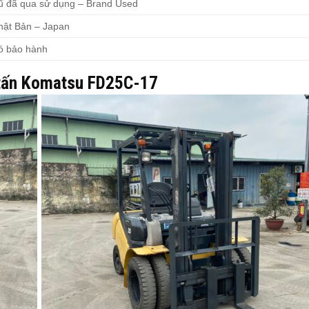
ũ đã qua sử dụng – Brand Used
hật Bản – Japan
ó bảo hành
5 tấn Komatsu FD25C-17