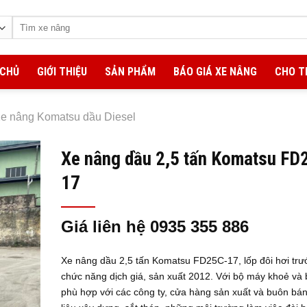
Tìm
kiếm:
 CHỦ
GIỚI THIỆU
SẢN PHẨM
BÁO GIÁ XE NÂNG
CHO T
e nâng Komatsu dầu Diesel
Xe nâng dầu 2,5 tấn Komatsu FD
17
Giá liên hệ 0935 355 886
Xe nâng dầu 2,5 tấn Komatsu FD25C-17, lốp đôi hơi trư
chức năng dịch giá, sản xuất 2012. Với bộ máy khoẻ và 
phù hợp với các công ty, cửa hàng sản xuất và buôn bán