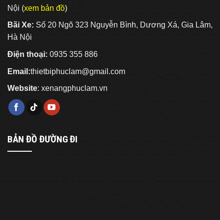
(Phần
Nội (
xem bản đồ
)
3)
Bãi Xe:
Số 20 Ngõ 323 Nguyễn Bình, Dương Xá, Gia Lâm,
Hà Nội
Điện thoại:
0935 355 886
Email:
thietbiphuclam@gmail.com
Website
:
xenangphuclam.vn
BẢN ĐỒ ĐƯỜNG ĐI