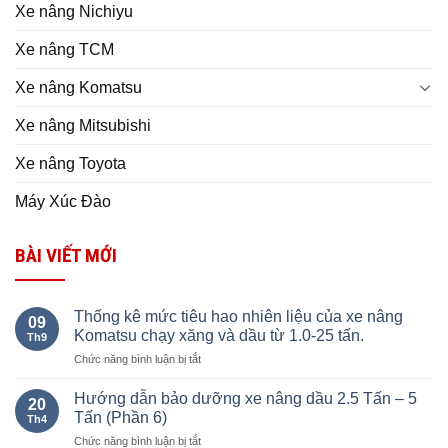
Xe nâng Nichiyu
Xe nâng TCM
Xe nâng Komatsu
Xe nâng Mitsubishi
Xe nâng Toyota
Máy Xúc Đào
BÀI VIẾT MỚI
Thống kê mức tiêu hao nhiên liệu của xe nâng
09
Komatsu chạy xăng và dầu từ 1.0-25 tấn.
Th9
ở
Chức năng bình luận bị tắt
Thống
kê
Hướng dẫn bảo dưỡng xe nâng dầu 2.5 Tấn – 5
20
mức
Tấn (Phần 6)
Th4
tiêu
ở
Chức năng bình luận bị tắt
hao