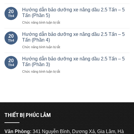
Hướng
nhiên
dẫn
liệu
Hướng dẫn bảo dưỡng xe nâng dầu 2.5 Tấn – 5
20
bảo
của
Tấn (Phần 5)
Th4
dưỡng
xe
ở
Chức năng bình luận bị tắt
xe
nâng
Hướng
nâng
Komatsu
dẫn
dầu
Hướng dẫn bảo dưỡng xe nâng dầu 2.5 Tấn – 5
chạy
20
bảo
2.5
Tấn (Phần 4)
xăng
Th4
dưỡng
Tấn
và
ở
Chức năng bình luận bị tắt
xe
–
dầu
Hướng
nâng
5
từ
dẫn
dầu
Hướng dẫn bảo dưỡng xe nâng dầu 2.5 Tấn – 5
Tấn
1.0-
20
bảo
2.5
Tấn (Phần 3)
(Phần
25
Th4
dưỡng
Tấn
6)
tấn.
ở
Chức năng bình luận bị tắt
xe
–
Hướng
nâng
5
dẫn
dầu
Tấn
bảo
2.5
(Phần
dưỡng
Tấn
5)
xe
–
nâng
5
dầu
Tấn
2.5
(Phần
THIẾT BỊ PHÚC LÂM
Tấn
4)
–
5
Văn Phòng:
341 Nguyễn Bình, Dương Xá, Gia Lâm, Hà
Tấn