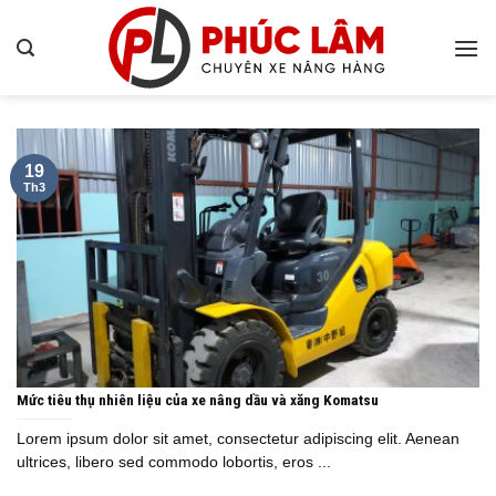
Bỏ
qua
nội
dung
19
Th3
Mức tiêu thụ nhiên liệu của xe nâng dầu và xăng Komatsu
Lorem ipsum dolor sit amet, consectetur adipiscing elit. Aenean
ultrices, libero sed commodo lobortis, eros ...