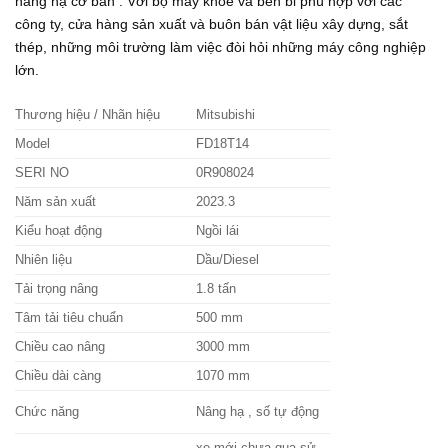
nâng hạ cơ bản . Với bộ máy khoẻ và bền bỉ phù hợp với các
công ty, cửa hàng sản xuất và buôn bán vật liệu xây dựng, sắt
thép, những môi trường làm việc đòi hỏi những máy công nghiệp
lớn.
Thương hiệu / Nhãn hiệu
Mitsubishi
Model
FD18T14
SERI NO
0R908024
Năm sản xuất
2023.3
Kiểu hoạt động
Ngồi lái
Nhiên liệu
Dầu/Diesel
Tải trọng nâng
1.8 tấn
Tâm tải tiêu chuẩn
500 mm
Chiều cao nâng
3000 mm
Chiều dài càng
1070 mm
Chức năng
Nâng hạ , số tự động
xe mới chưa qua sử