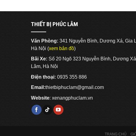
bảo
Tấn
dưỡng
–
xe
5
nâng
Tấn
THIẾT BỊ PHÚC LÂM
dầu
(Phần
2.5
4)
Tấn
Văn Phòng:
341 Nguyễn Bình, Dương Xá, Gia 
–
5
Hà Nội (
xem bản đồ
)
Tấn
(Phần
Bãi Xe:
Số 20 Ngõ 323 Nguyễn Bình, Dương Xá
3)
Lâm, Hà Nội
Điện thoại:
0935 355 886
Email:
thietbiphuclam@gmail.com
Website
:
xenangphuclam.vn
TRANG CHỦ
GI