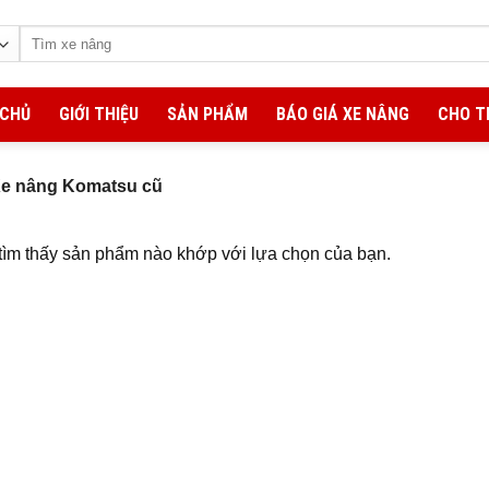
Tìm
kiếm:
 CHỦ
GIỚI THIỆU
SẢN PHẨM
BÁO GIÁ XE NÂNG
CHO T
e nâng Komatsu cũ
ìm thấy sản phẩm nào khớp với lựa chọn của bạn.