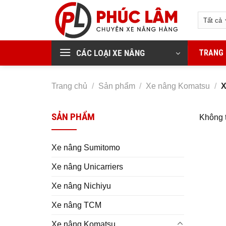
Bỏ
qua
nội
dung
CÁC LOẠI XE NÂNG
TRANG
Trang chủ
/
Sản phẩm
/
Xe nâng Komatsu
/
X
SẢN PHẨM
Không t
Xe nâng Sumitomo
Xe nâng Unicarriers
Xe nâng Nichiyu
Xe nâng TCM
Xe nâng Komatsu