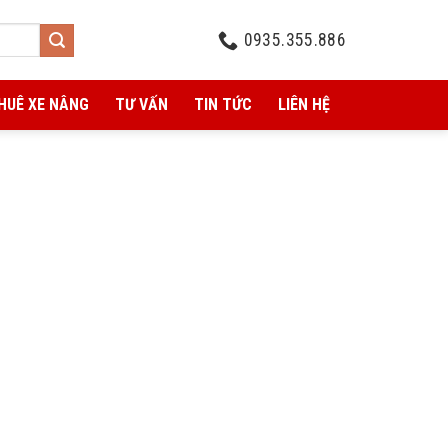
0935.355.886
HUÊ XE NÂNG
TƯ VẤN
TIN TỨC
LIÊN HỆ