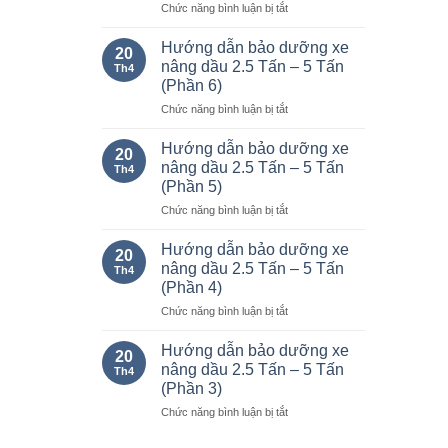
ở
Chức năng bình luận bị tắt
Thống
kê
Hướng dẫn bảo dưỡng xe
20
mức
nâng dầu 2.5 Tấn – 5 Tấn
Th4
tiêu
(Phần 6)
hao
ở
Chức năng bình luận bị tắt
nhiên
Hướng
liệu
dẫn
của
Hướng dẫn bảo dưỡng xe
20
bảo
xe
nâng dầu 2.5 Tấn – 5 Tấn
Th4
dưỡng
nâng
(Phần 5)
xe
Komatsu
ở
Chức năng bình luận bị tắt
nâng
chạy
Hướng
dầu
xăng
dẫn
2.5
và
Hướng dẫn bảo dưỡng xe
20
bảo
Tấn
dầu
nâng dầu 2.5 Tấn – 5 Tấn
Th4
dưỡng
–
từ
(Phần 4)
xe
5
1.0-
ở
Chức năng bình luận bị tắt
nâng
Tấn
25
Hướng
dầu
(Phần
tấn.
dẫn
2.5
6)
Hướng dẫn bảo dưỡng xe
20
bảo
Tấn
nâng dầu 2.5 Tấn – 5 Tấn
Th4
dưỡng
–
(Phần 3)
xe
5
ở
Chức năng bình luận bị tắt
nâng
Tấn
Hướng
dầu
(Phần
dẫn
2.5
5)