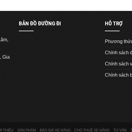
BẢN ĐỒ ĐƯỜNG ĐI
HỖ TRỢ
Lâm,
Phương thức
Chính sách đ
, Gia
Chính sách 
Chính sách 
ỚI THIỆU
SẢN PHẨM
BÁO GIÁ XE NÂNG
CHO THUÊ XE NÂNG
TƯ VẤN