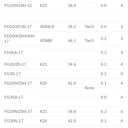
FG15H/18H-21
K21
34.6
6.0
4.8
FD20/25/30-17
4D94LE
34.2
Tier3
5.0
3.4
FD20H/25H/30H-
5.2
3.9
4D98E
44.1
Tier3
17
FD35A-17
5.2
3.9
FG20/25-17
K21
34.6
6.2
4.6
FG30-17
6.2
4.6
FG20H/25H-17
K25
42.6
6.1
4.5
None
FG35A-17
6.0
4.4
FG20N/25N-17
K21
34.6
6.2
4.6
FG30N-17
K25
42.6
6.1
4.5