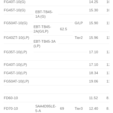
FG40T-10(G)
14.25
10.
FG45T-10(G)
15.30
10.
EBT-TB45-
1A (G)
FG50AT-10(G)
G/LP
15.90
11.
EBT-TB45-
62.5
2A(G/LP)
FG40ZT-10(LP)
Tier2
15.96
11.
EBT-TB45-3A
(LP)
FG35T-10(LP)
17.10
12.
FG40T-10(LP)
17.10
12.
FG45T-10(LP)
18.34
13.
FG50AT-10(LP)
19.06
13.
FD60-10
11.52
8.2
SAA4D95LE-
FD70-10
69
Tier3
12.40
8.8
5-A