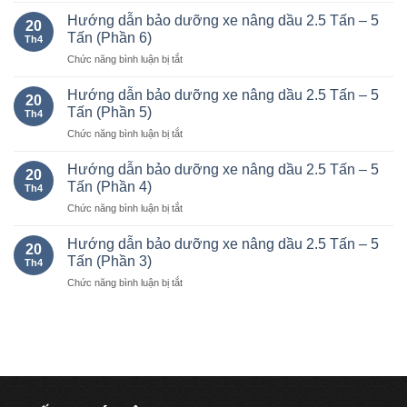
kê
Hướng dẫn bảo dưỡng xe nâng dầu 2.5 Tấn – 5
20
mức
Tấn (Phần 6)
Th4
tiêu
ở
Chức năng bình luận bị tắt
hao
Hướng
nhiên
dẫn
liệu
Hướng dẫn bảo dưỡng xe nâng dầu 2.5 Tấn – 5
20
bảo
của
Tấn (Phần 5)
Th4
dưỡng
xe
ở
Chức năng bình luận bị tắt
xe
nâng
Hướng
nâng
Komatsu
dẫn
dầu
Hướng dẫn bảo dưỡng xe nâng dầu 2.5 Tấn – 5
chạy
20
bảo
2.5
Tấn (Phần 4)
xăng
Th4
dưỡng
Tấn
và
ở
Chức năng bình luận bị tắt
xe
–
dầu
Hướng
nâng
5
từ
dẫn
dầu
Hướng dẫn bảo dưỡng xe nâng dầu 2.5 Tấn – 5
Tấn
1.0-
20
bảo
2.5
Tấn (Phần 3)
(Phần
25
Th4
dưỡng
Tấn
6)
tấn.
ở
Chức năng bình luận bị tắt
xe
–
Hướng
nâng
5
dẫn
dầu
Tấn
bảo
2.5
(Phần
dưỡng
Tấn
5)
xe
–
nâng
5
dầu
Tấn
2.5