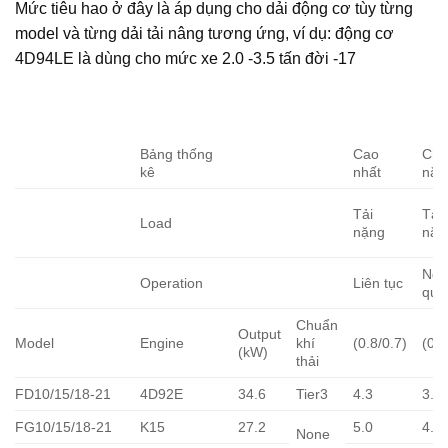
Mức tiêu hao ở đây là áp dụng cho dải động cơ tùy từng
model và từng dải tải nâng tương ứng, ví dụ: động cơ
4D94LE là dùng cho mức xe 2.0 -3.5 tấn đời -17
Bảng thống
Cao
Chạ
kê
nhất
nặn
Tải
Tải
Load
nặng
nặn
Ngắ
Operation
Liên tục
quã
Chuẩn
Output
Model
Engine
khí
(0.8/0.7)
(0.8
(kW)
thải
FD10/15/18-21
4D92E
34.6
Tier3
4.3
3.0
FG10/15/18-21
K15
27.2
5.0
4.0
None