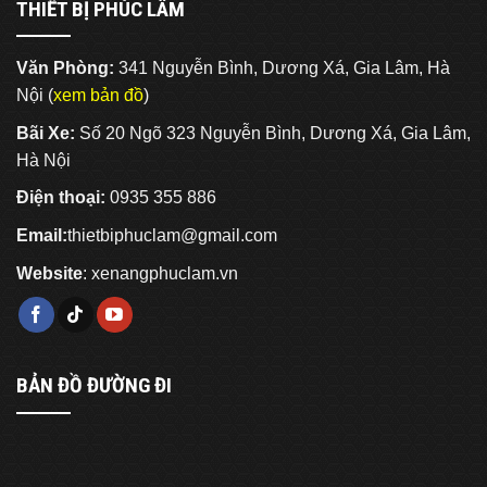
(Phần
THIẾT BỊ PHÚC LÂM
Tấn
4)
–
5
Văn Phòng:
341 Nguyễn Bình, Dương Xá, Gia Lâm, Hà
Tấn
(Phần
Nội (
xem bản đồ
)
3)
Bãi Xe:
Số 20 Ngõ 323 Nguyễn Bình, Dương Xá, Gia Lâm,
Hà Nội
Điện thoại:
0935 355 886
Email:
thietbiphuclam@gmail.com
Website
:
xenangphuclam.vn
BẢN ĐỒ ĐƯỜNG ĐI