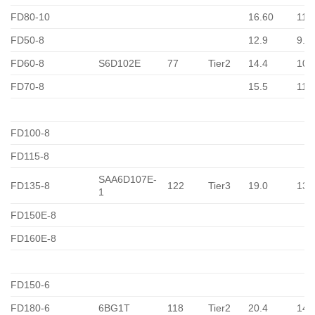
FD80-10
16.60
11.
FD50-8
12.9
9.2
FD60-8
S6D102E
77
Tier2
14.4
10.
FD70-8
15.5
11.
FD100-8
FD115-8
SAA6D107E-
FD135-8
122
Tier3
19.0
13.
1
FD150E-8
FD160E-8
FD150-6
FD180-6
6BG1T
118
Tier2
20.4
14.