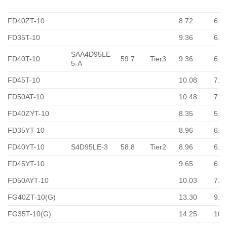
FD40ZT-10
8.72
6.2
FD35T-10
9.36
6.7
SAA4D95LE-
FD40T-10
59.7
Tier3
9.36
6.7
5-A
FD45T-10
10.08
7.2
FD50AT-10
10.48
7.5
FD40ZYT-10
8.35
5.9
FD35YT-10
8.96
6.4
FD40YT-10
S4D95LE-3
58.8
Tier2
8.96
6.4
FD45YT-10
9.65
6.8
FD50AYT-10
10.03
7.2
FG40ZT-10(G)
13.30
9.5
FG35T-10(G)
14.25
10.