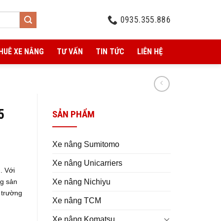
0935.355.886
HUÊ XE NÂNG
TƯ VẤN
TIN TỨC
LIÊN HỆ
5
SẢN PHẨM
Xe nâng Sumitomo
Xe nâng Unicarriers
. Với
Xe nâng Nichiyu
ng sản
 trường
Xe nâng TCM
Xe nâng Komatsu