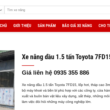
Tìm
kiếm:
 CHỦ
GIỚI THIỆU
SẢN PHẨM
BÁO GIÁ XE NÂNG
CHO T
Xe nâng dầu 1.5 tấn Toyota 7FD1
Giá liên hệ 0935 355 886
Xe nâng dầu 1.5 tấn Toyota
7FD15
, lốp hơi, tháp cao 3m
bộ máy khoẻ và bền bỉ phù hợp với các công ty, cửa hà
xuất và buôn bán vật liệu xây dựng, sắt thép, những môi
làm việc đòi hỏi những máy công nghiệp lớn.