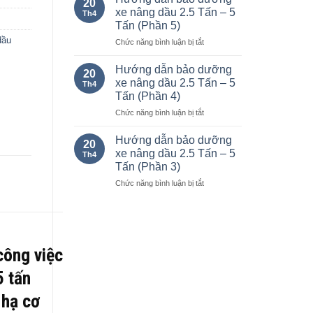
20
bảo
xe
xe nâng dầu 2.5 Tấn – 5
Th4
dưỡng
nâng
Tấn (Phần 5)
xe
Komatsu
dầu
ở
Chức năng bình luận bị tắt
nâng
chạy
Hướng
dầu
xăng
dẫn
2.5
và
Hướng dẫn bảo dưỡng
20
bảo
Tấn
dầu
xe nâng dầu 2.5 Tấn – 5
Th4
dưỡng
–
từ
Tấn (Phần 4)
xe
5
1.0-
ở
Chức năng bình luận bị tắt
nâng
Tấn
25
Hướng
dầu
(Phần
tấn.
dẫn
2.5
6)
Hướng dẫn bảo dưỡng
20
bảo
Tấn
xe nâng dầu 2.5 Tấn – 5
Th4
dưỡng
–
Tấn (Phần 3)
xe
5
ở
Chức năng bình luận bị tắt
nâng
Tấn
Hướng
dầu
(Phần
dẫn
2.5
5)
bảo
Tấn
dưỡng
–
xe
5
công việc
nâng
Tấn
dầu
(Phần
5 tấn
2.5
4)
Tấn
 hạ cơ
–