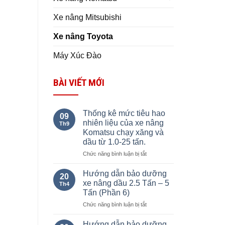
Xe nâng Mitsubishi
Xe nâng Toyota
Máy Xúc Đào
BÀI VIẾT MỚI
Thống kê mức tiêu hao
09
nhiên liệu của xe nâng
Th9
Komatsu chạy xăng và
dầu từ 1.0-25 tấn.
ở
Chức năng bình luận bị tắt
Thống
kê
Hướng dẫn bảo dưỡng
20
mức
xe nâng dầu 2.5 Tấn – 5
Th4
tiêu
Tấn (Phần 6)
hao
ở
Chức năng bình luận bị tắt
nhiên
Hướng
liệu
dẫn
của
Hướng dẫn bảo dưỡng