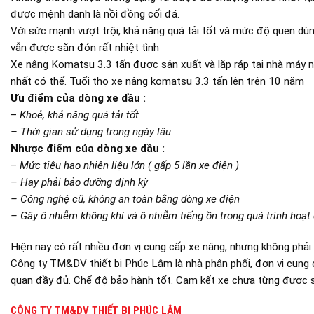
được mệnh danh là nồi đồng cối đá.
Với sức mạnh vượt trội, khả năng quá tải tốt và mức độ quen dù
vẫn được săn đón rất nhiệt tình
Xe nâng Komatsu 3.3 tấn được sản xuất và lắp ráp tại nhà máy 
nhất có thể. Tuổi thọ xe nâng komatsu 3.3 tấn lên trên 10 năm
Ưu điểm của dòng xe dầu :
–
Khoẻ, khả năng quá tải tốt
– Thời gian sử dụng trong ngày lâu
Nhược điểm của dòng xe dầu :
–
Mức tiêu hao nhiên liệu lớn ( gấp 5 lần xe điện )
– Hay phải bảo dưỡng định kỳ
– Công nghệ cũ, không an toàn bằng dòng xe điện
– Gây ô nhiễm không khí và ô nhiễm tiếng ồn trong quá trình hoạt
Hiện nay có rất nhiều đơn vị cung cấp xe nâng, nhưng không phải
Công ty TM&DV thiết bị Phúc Lâm là nhà phân phối, đơn vị cung 
quan đầy đủ. Chế độ bảo hành tốt. Cam kết xe chưa từng được s
CÔNG TY TM&DV THIẾT BỊ PHÚC LÂM