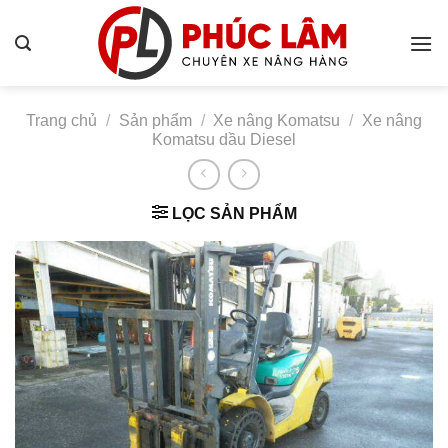
Bỏ
qua
nội
dung
Trang chủ
/
Sản phẩm
/
Xe nâng Komatsu
/
Xe nâng
Komatsu dầu Diesel
LỌC SẢN PHẨM