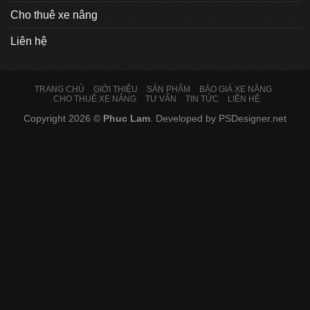
Cho thuê xe nâng
Liên hệ
TRANG CHỦ
GIỚI THIỆU
SẢN PHẨM
BÁO GIÁ XE NÂNG
CHO THUÊ XE NÂNG
TƯ VẤN
TIN TỨC
LIÊN HỆ
Copyright 2026 ©
Phuc Lam
. Developed by
PSDesigner.net