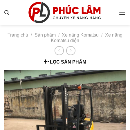
Bỏ
qua
nội
dung
Trang chủ
/
Sản phẩm
/
Xe nâng Komatsu
/
Xe nâng
Komatsu điện
LỌC SẢN PHẨM