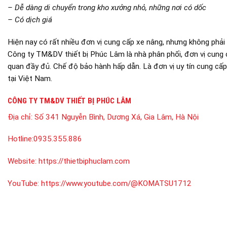
– Dễ dàng di chuyển trong kho xưởng nhỏ, những nơi có dốc
– Có dịch giá
Hiện nay có rất nhiều đơn vị cung cấp xe nâng, nhưng không phải
Công ty TM&DV thiết bị Phúc Lâm là nhà phân phối, đơn vị cung 
quan đầy đủ. Chế độ bảo hành hấp dẫn. Là đơn vị uy tín cung c
tại Việt Nam.
CÔNG TY TM&DV THIẾT BỊ PHÚC LÂM
Địa chỉ:
Số 341 Nguyễn Bình, Dương Xá, Gia Lâm, Hà Nội
Hotline:
0935.355.886
Website:
https://thietbiphuclam.com
YouTube:
https://www.youtube.com/@KOMATSU1712