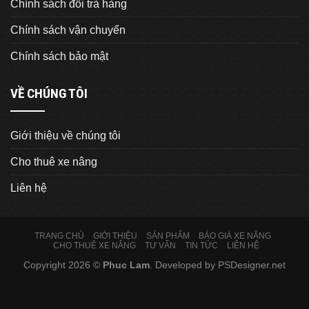
Chính sách đổi trả hàng
Chính sách vận chuyển
Chính sách bảo mật
VỀ CHÚNG TÔI
Giới thiệu về chúng tôi
Cho thuê xe nâng
Liên hệ
TRANG CHỦ
GIỚI THIỆU
SẢN PHẨM
BÁO GIÁ XE NÂNG
CHO THUÊ XE NÂNG
TƯ VẤN
TIN TỨC
LIÊN HỆ
Copyright 2026 ©
Phuc Lam
. Developed by
PSDesigner.net