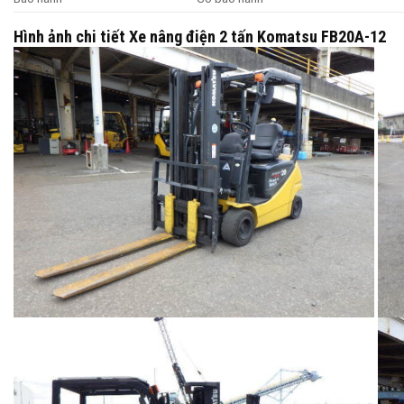
Hình ảnh chi tiết Xe nâng điện 2 tấn Komatsu FB20A-12