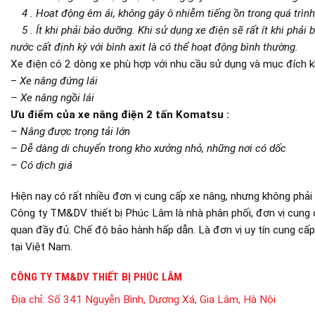
4 . Hoạt động êm ái, không gây ô nhiễm tiếng ồn trong quá trình
5 . Ít khi phải bảo dưỡng. Khi sử dụng xe điện sẽ rất ít khi phải
nước cất định kỳ với bình axit là có thể hoạt động bình thường.
Xe điện có 2 dòng xe phù hợp với nhu cầu sử dụng và mục đích k
–
Xe nâng đứng lái
– Xe nâng ngồi lái
Ưu điểm của xe nâng điện 2 tấn Komatsu :
– Nâng được trọng tải lớn
– Dễ dàng di chuyển trong kho xưởng nhỏ, những nơi có dốc
– Có dịch giá
Hiện nay có rất nhiều đơn vị cung cấp xe nâng, nhưng không phải
Công ty TM&DV thiết bị Phúc Lâm là nhà phân phối, đơn vị cung 
quan đầy đủ. Chế độ bảo hành hấp dẫn. Là đơn vị uy tín cung c
tại Việt Nam.
CÔNG TY TM&DV THIẾT BỊ PHÚC LÂM
Địa chỉ:
Số 341 Nguyễn Bình, Dương Xá, Gia Lâm, Hà Nội