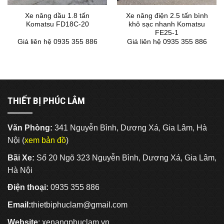
Xe nâng dầu 1.8 tấn
Xe nâng điện 2.5 tấn bình
Komatsu FD18C-20
khô sạc nhanh Komatsu
FE25-1
Giá liên hệ 0935 355 886
Giá liên hệ 0935 355 886
THIẾT BỊ PHÚC LÂM
Văn Phòng:
341 Nguyễn Bình, Dương Xá, Gia Lâm, Hà
Nội (
xem bản đồ
)
Bãi Xe:
Số 20 Ngõ 323 Nguyễn Bình, Dương Xá, Gia Lâm,
Hà Nội
Điện thoại:
0935 355 886
Email:
thietbiphuclam@gmail.com
Website
:
xenangphuclam.vn