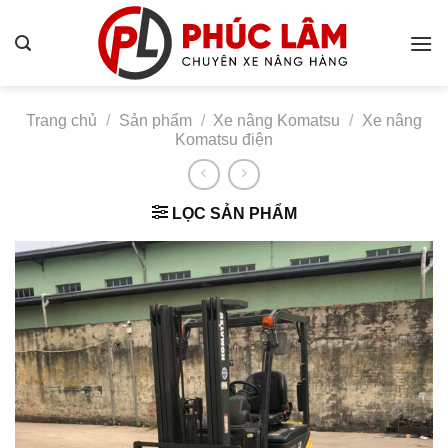
Bỏ
qua
nội
dung
Trang chủ
/
Sản phẩm
/
Xe nâng Komatsu
/
Xe nâng
Komatsu điện
LỌC SẢN PHẨM