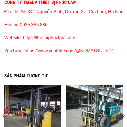
CÔNG TY TM&DV THIẾT BỊ PHÚC LÂM
Địa chỉ:
Số 341 Nguyễn Bình, Dương Xá, Gia Lâm, Hà Nội
Hotline:
0935.355.886
Website:
https://thietbiphuclam.com
YouTube:
https://www.youtube.com/@KOMATSU1712
SẢN PHẨM TƯƠNG TỰ