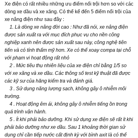
Xe điện có rất nhiều những ưu điểm nổi trội hơn so với các
dòng xe dầu và xe xăng. Có thể kể đến 5 điểm nổi trội của
xe nâng điện như sau đây :
1. Là dòng xe nâng đời cao : Như đã nói, xe nâng điện
được sản xuất ra với mục đích phục vụ cho nền công
nghiệp xanh nên được sản xuất sau này, công nghệ tiên
tiến và có tính thẩm mỹ hơn. Xe có thể xoay compa tại chỗ
với phạm vi hoạt động rất nhỏ
2 . Mức tiêu thụ nhiên liệu của xe điện chỉ bằng 1/5 so
với xe xăng và xe dầu. Các thông số test kỹ thuật đã được
các kỹ sư của hãng kiểm tra và đánh giá.
3 . Sử dụng năng lượng sạch, không gây ô nhiễm môi
trường.
4 . Hoạt động êm ái, không gây ô nhiễm tiếng ồn trong
quá trình vận hành.
5 . Ít khi phải bảo dưỡng. Khi sử dụng xe điện sẽ rất ít khi
phải bảo dưỡng như xe dầu. Sau 1 khoảng thời gian sử
dụng chỉ cần tiếp nước cất định kỳ với bình axit là có thể