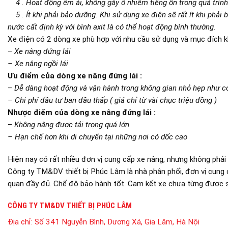
4 . Hoạt động êm ái, không gây ô nhiễm tiếng ồn trong quá trình
5 . Ít khi phải bảo dưỡng. Khi sử dụng xe điện sẽ rất ít khi phải
nước cất định kỳ với bình axit là có thể hoạt động bình thường.
Xe điện có 2 dòng xe phù hợp với nhu cầu sử dụng và mục đích k
–
Xe nâng đứng lái
– Xe nâng ngồi lái
Ưu điểm của dòng xe nâng đứng lái :
–
Dễ dàng hoạt động và vận hành trong không gian nhỏ hẹp như co
– Chi phí đầu tư ban đầu thấp ( giá chỉ từ vài chục triệu đồng )
Nhược điểm của dòng xe nâng đứng lái :
–
Không nâng được tải trọng quá lớn
– Hạn chế hơn khi di chuyển tại những nơi có dốc cao
Hiện nay có rất nhiều đơn vị cung cấp xe nâng, nhưng không phải
Công ty TM&DV thiết bị Phúc Lâm là nhà phân phối, đơn vị cung 
quan đầy đủ. Chế độ bảo hành tốt. Cam kết xe chưa từng được s
CÔNG TY TM&DV THIẾT BỊ PHÚC LÂM
Địa chỉ:
Số 341 Nguyễn Bình, Dương Xá, Gia Lâm, Hà Nội