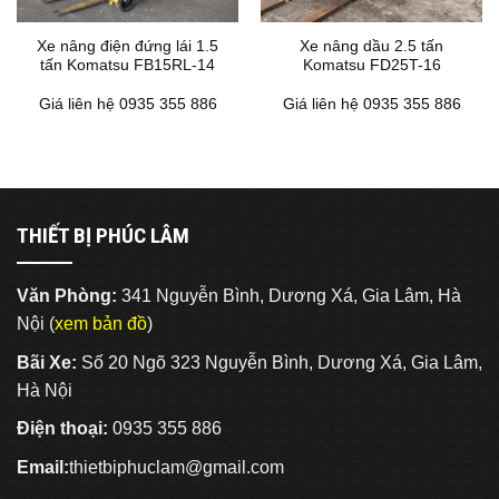
Xe nâng điện đứng lái 1.5
Xe nâng dầu 2.5 tấn
tấn Komatsu FB15RL-14
Komatsu FD25T-16
Giá liên hệ 0935 355 886
Giá liên hệ 0935 355 886
THIẾT BỊ PHÚC LÂM
Văn Phòng:
341 Nguyễn Bình, Dương Xá, Gia Lâm, Hà
Nội (
xem bản đồ
)
Bãi Xe:
Số 20 Ngõ 323 Nguyễn Bình, Dương Xá, Gia Lâm,
Hà Nội
Điện thoại:
0935 355 886
Email:
thietbiphuclam@gmail.com