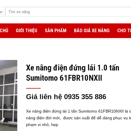
Tìm
kiếm:
 CHỦ
GIỚI THIỆU
SẢN PHẨM
BÁO GIÁ XE NÂNG
CHO T
Xe nâng điện đứng lái 1.0 tấn
Sumitomo 61FBR10NXII
Giá liên hệ 0935 355 886
Xe nâng điện đứng lái 1 tấn Sumitomo 61FBR10NXII là 
nâng điện đời mới, được sản xuất để dễ dàng phục vụ t
phạm vi nhỏ, hẹp