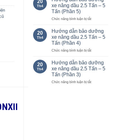
20
bảo
xe
xe nâng dầu 2.5 Tấn – 5
Th4
dưỡng
nâng
iện
Tấn (Phần 5)
xe
Komatsu
cũ
ở
Chức năng bình luận bị tắt
nâng
chạy
Hướng
dầu
xăng
dẫn
2.5
và
Hướng dẫn bảo dưỡng
20
bảo
Tấn
dầu
xe nâng dầu 2.5 Tấn – 5
Th4
dưỡng
–
từ
Tấn (Phần 4)
xe
5
1.0-
ở
Chức năng bình luận bị tắt
nâng
Tấn
25
Hướng
dầu
(Phần
tấn.
dẫn
2.5
6)
Hướng dẫn bảo dưỡng
20
bảo
Tấn
xe nâng dầu 2.5 Tấn – 5
Th4
dưỡng
–
Tấn (Phần 3)
xe
5
ở
Chức năng bình luận bị tắt
nâng
Tấn
Hướng
dầu
(Phần
dẫn
2.5
5)
bảo
Tấn
dưỡng
–
0NXII
xe
5
nâng
Tấn
dầu
(Phần
2.5
4)
Tấn
–