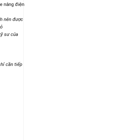
xe nâng điện
nh nên được
hỏ
kỹ sư của
hỉ cần tiếp