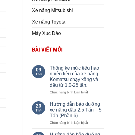
Xe nâng Mitsubishi
Xe nâng Toyota
Máy Xúc Đào
BÀI VIẾT MỚI
Thống kê mức tiêu hao
09
nhiên liệu của xe nâng
Th9
Komatsu chạy xăng và
dầu từ 1.0-25 tấn.
ở
Chức năng bình luận bị tắt
Thống
kê
Hướng dẫn bảo dưỡng
20
mức
xe nâng dầu 2.5 Tấn – 5
Th4
tiêu
Tấn (Phần 6)
hao
ở
Chức năng bình luận bị tắt
nhiên
Hướng
liệu
dẫn
của
Hướng dẫn bảo dưỡng