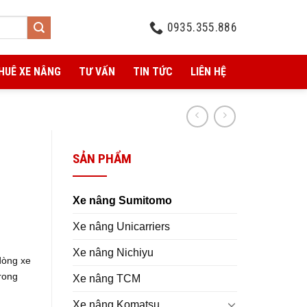
0935.355.886
HUÊ XE NÂNG
TƯ VẤN
TIN TỨC
LIÊN HỆ
SẢN PHẨM
Xe nâng Sumitomo
Xe nâng Unicarriers
Xe nâng Nichiyu
dòng xe
rong
Xe nâng TCM
Xe nâng Komatsu