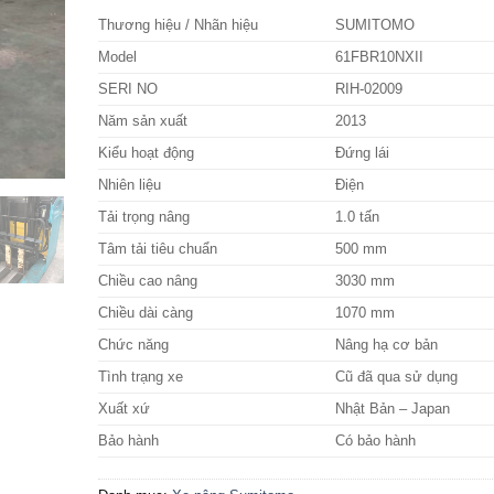
Thương hiệu / Nhãn hiệu
SUMITOMO
Model
61FBR10NXII
SERI NO
RIH-02009
Năm sản xuất
2013
Kiểu hoạt động
Đứng lái
Nhiên liệu
Điện
Tải trọng nâng
1.0 tấn
Tâm tải tiêu chuẩn
500 mm
Chiều cao nâng
3030 mm
Chiều dài càng
1070 mm
Chức năng
Nâng hạ cơ bản
Tình trạng xe
Cũ đã qua sử dụng
Xuất xứ
Nhật Bản – Japan
Bảo hành
Có bảo hành