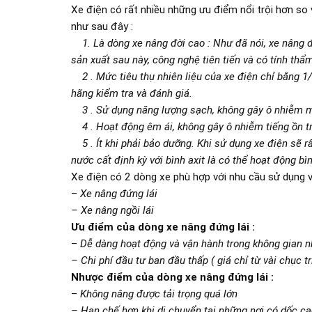
Xe điện có rất nhiều những ưu điểm nổi trội hơn so 
như sau đây :
1. Là dòng xe nâng đời cao : Như đã nói, xe nâng 
sản xuất sau này, công nghệ tiên tiến và có tính th
2 . Mức tiêu thụ nhiên liệu của xe điện chỉ bằng 1/
hãng kiểm tra và đánh giá.
3 . Sử dụng năng lượng sạch, không gây ô nhiễm m
4 . Hoạt động êm ái, không gây ô nhiễm tiếng ồn tr
5 . Ít khi phải bảo dưỡng. Khi sử dụng xe điện sẽ rấ
nước cất định kỳ với bình axit là có thể hoạt động bì
Xe điện có 2 dòng xe phù hợp với nhu cầu sử dụng 
–
Xe nâng đứng lái
– Xe nâng ngồi lái
Ưu điểm của dòng xe nâng đứng lái :
–
Dễ dàng hoạt động và vận hành trong không gian n
– Chi phí đầu tư ban đầu thấp ( giá chỉ từ vài chục t
Nhược điểm của dòng xe nâng đứng lái :
–
Không nâng được tải trọng quá lớn
– Hạn chế hơn khi di chuyển tại những nơi có dốc c