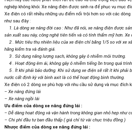
nghiệp không khói. Xe nâng điện được sinh ra để phục vụ mục đí
Xe điện có rất nhiều những ưu điểm nổi trội hơn so với các dòng 
như sau đây :
1. Là dòng xe nâng đời cao : Như đã nói, xe nâng điện được sản
sản xuất sau này, công nghệ tiên tiến và có tính thẩm mỹ hơn. Xe
2 . Mức tiêu thụ nhiên liệu của xe điện chỉ bằng 1/5 so với xe x
hãng kiểm tra và đánh giá.
3 . Sử dụng năng lượng sạch, không gây ô nhiễm môi trường.
4 . Hoạt động êm ái, không gây ô nhiễm tiếng ồn trong quá trình
5 . Ít khi phải bảo dưỡng. Khi sử dụng xe điện sẽ rất ít khi phải
nước cất định kỳ với bình axit là có thể hoạt động bình thường.
Xe điện có 2 dòng xe phù hợp với nhu cầu sử dụng và mục đích k
–
Xe nâng đứng lái
– Xe nâng ngồi lái
Ưu điểm của dòng xe nâng đứng lái :
–
Dễ dàng hoạt động và vận hành trong không gian nhỏ hẹp như co
– Chi phí đầu tư ban đầu thấp ( giá chỉ từ vài chục triệu đồng )
Nhược điểm của dòng xe nâng đứng lái :