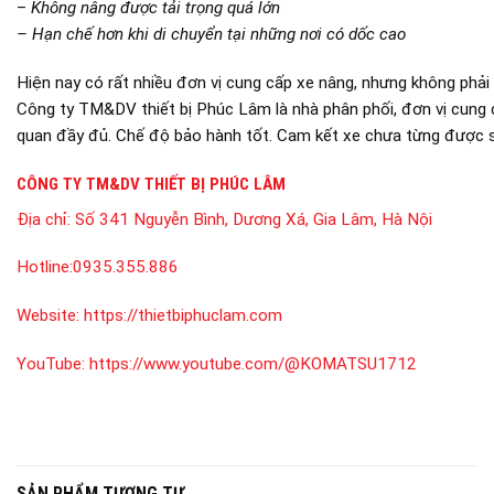
–
Không nâng được tải trọng quá lớn
– Hạn chế hơn khi di chuyển tại những nơi có dốc cao
Hiện nay có rất nhiều đơn vị cung cấp xe nâng, nhưng không phải
Công ty TM&DV thiết bị Phúc Lâm là nhà phân phối, đơn vị cung 
quan đầy đủ. Chế độ bảo hành tốt. Cam kết xe chưa từng được s
CÔNG TY TM&DV THIẾT BỊ PHÚC LÂM
Địa chỉ:
Số 341 Nguyễn Bình, Dương Xá, Gia Lâm, Hà Nội
Hotline:
0935.355.886
Website:
https://thietbiphuclam.com
YouTube:
https://www.youtube.com/@KOMATSU1712
SẢN PHẨM TƯƠNG TỰ