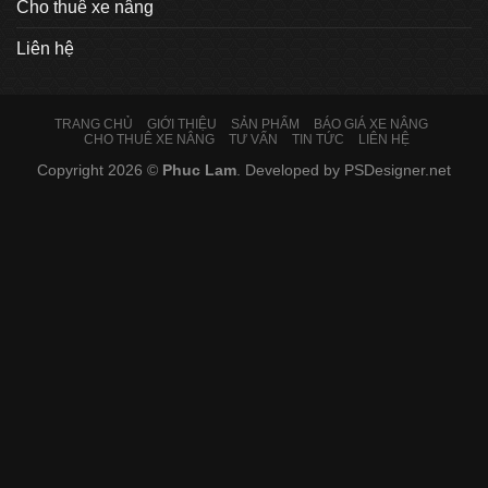
Cho thuê xe nâng
Liên hệ
TRANG CHỦ
GIỚI THIỆU
SẢN PHẨM
BÁO GIÁ XE NÂNG
CHO THUÊ XE NÂNG
TƯ VẤN
TIN TỨC
LIÊN HỆ
Copyright 2026 ©
Phuc Lam
. Developed by
PSDesigner.net