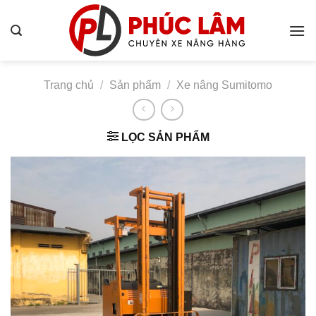
Bỏ
qua
nội
dung
Trang chủ
/
Sản phẩm
/
Xe nâng Sumitomo
LỌC SẢN PHẨM