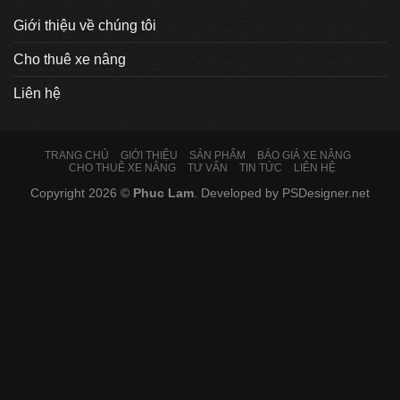
Giới thiệu về chúng tôi
Cho thuê xe nâng
Liên hệ
TRANG CHỦ
GIỚI THIỆU
SẢN PHẨM
BÁO GIÁ XE NÂNG
CHO THUÊ XE NÂNG
TƯ VẤN
TIN TỨC
LIÊN HỆ
Copyright 2026 ©
Phuc Lam
. Developed by
PSDesigner.net