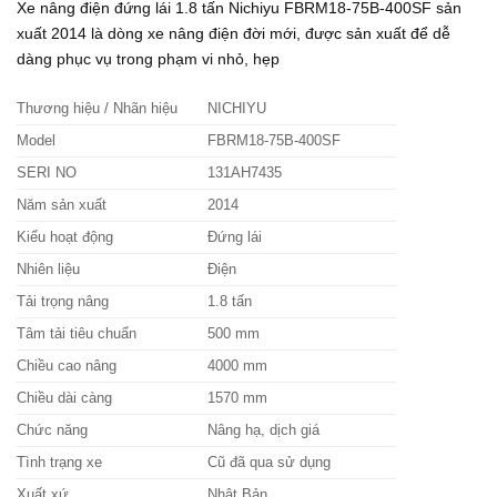
Xe nâng điện đứng lái 1.8 tấn Nichiyu FBRM18-75B-400SF
sản
xuất 2014
là dòng xe nâng điện đời mới, được sản xuất để dễ
dàng phục vụ trong phạm vi nhỏ, hẹp
Thương hiệu / Nhãn hiệu
NICHIYU
Model
FBRM18-75B-400SF
SERI NO
131AH7435
Năm sản xuất
2014
Kiểu hoạt động
Đứng lái
Nhiên liệu
Điện
Tải trọng nâng
1.8 tấn
Tâm tải tiêu chuẩn
500 mm
Chiều cao nâng
4000 mm
Chiều dài càng
1570 mm
Chức năng
Nâng hạ, dịch giá
Tình trạng xe
Cũ đã qua sử dụng
Xuất xứ
Nhật Bản