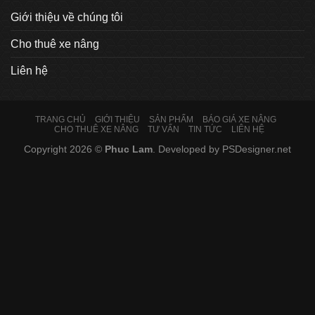
Giới thiệu về chúng tôi
Cho thuê xe nâng
Liên hệ
TRANG CHỦ
GIỚI THIỆU
SẢN PHẨM
BÁO GIÁ XE NÂNG
CHO THUÊ XE NÂNG
TƯ VẤN
TIN TỨC
LIÊN HỆ
Copyright 2026 ©
Phuc Lam
. Developed by
PSDesigner.net