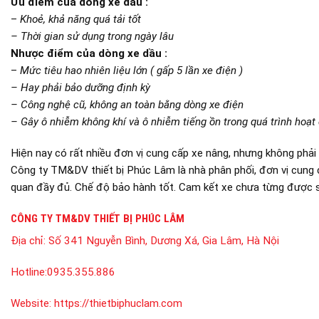
Ưu điểm của dòng xe dầu :
–
Khoẻ, khả năng quá tải tốt
– Thời gian sử dụng trong ngày lâu
Nhược điểm của dòng xe dầu :
–
Mức tiêu hao nhiên liệu lớn ( gấp 5 lần xe điện )
– Hay phải bảo dưỡng định kỳ
– Công nghệ cũ, không an toàn bằng dòng xe điện
– Gây ô nhiễm không khí và ô nhiễm tiếng ồn trong quá trình hoạt
Hiện nay có rất nhiều đơn vị cung cấp xe nâng, nhưng không phải
Công ty TM&DV thiết bị Phúc Lâm là nhà phân phối, đơn vị cung 
quan đầy đủ. Chế độ bảo hành tốt. Cam kết xe chưa từng được s
CÔNG TY TM&DV THIẾT BỊ PHÚC LÂM
Địa chỉ:
Số 341 Nguyễn Bình, Dương Xá, Gia Lâm, Hà Nội
Hotline:
0935.355.886
Website:
https://thietbiphuclam.com