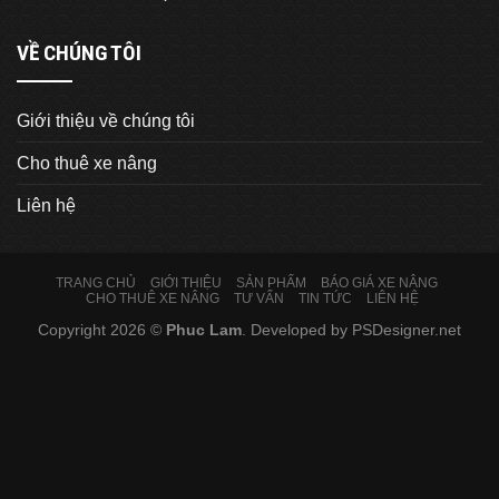
VỀ CHÚNG TÔI
Giới thiệu về chúng tôi
Cho thuê xe nâng
Liên hệ
TRANG CHỦ
GIỚI THIỆU
SẢN PHẨM
BÁO GIÁ XE NÂNG
CHO THUÊ XE NÂNG
TƯ VẤN
TIN TỨC
LIÊN HỆ
Copyright 2026 ©
Phuc Lam
. Developed by
PSDesigner.net