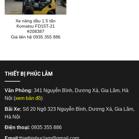
Xe nâng dầu 1.5 tấn
Komatsu FD15T-21
#208387
Giá liên hệ 0935 355 886
THIẾT BỊ PHÚC LÂM
Văn Phòng:
341 Nguyễn Bình, Dương Xá, Gia Lâm, Hà
Nội (
xem bản đồ
)
Bãi Xe:
Số 20 Ngõ 323 Nguyễn Bình, Dương Xá, Gia Lâm,
Hà Nội
Điện thoại:
0935 355 886
Email:
thietbiphuclam@gmail.com