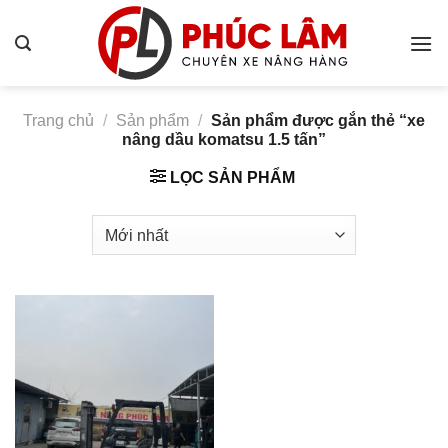
Bỏ
qua
nội
dung
Trang chủ
/
Sản phẩm
/
Sản phẩm được gắn thẻ “xe
nâng dầu komatsu 1.5 tấn”
LỌC SẢN PHẨM