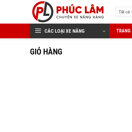
Bỏ
qua
nội
dung
CÁC LOẠI XE NÂNG
TRANG
GIỎ HÀNG