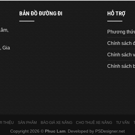
BẢN ĐỒ ĐƯỜNG ĐI
HỖ TRỢ
Lâm,
Phương thức
Chính sách đ
, Gia
Chính sách 
Chính sách 
ỚI THIỆU
SẢN PHẨM
BÁO GIÁ XE NÂNG
CHO THUÊ XE NÂNG
TƯ VẤN
Copyright 2026 ©
Phuc Lam
. Developed by
PSDesigner.net