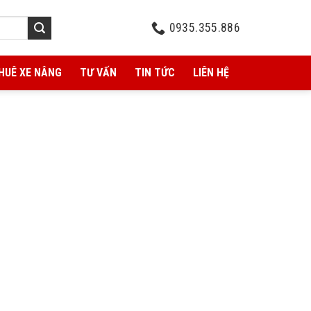
0935.355.886
HUÊ XE NÂNG
TƯ VẤN
TIN TỨC
LIÊN HỆ