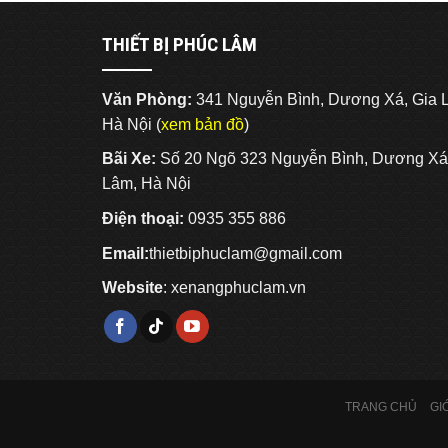
THIẾT BỊ PHÚC LÂM
Văn Phòng:
341 Nguyễn Bình, Dương Xá, Gia 
Hà Nội (
xem bản đồ
)
Bãi Xe:
Số 20 Ngõ 323 Nguyễn Bình, Dương Xá
Lâm, Hà Nội
Điện thoại:
0935 355 886
Email:
thietbiphuclam@gmail.com
Website
:
xenangphuclam.vn
TRANG CHỦ
GI